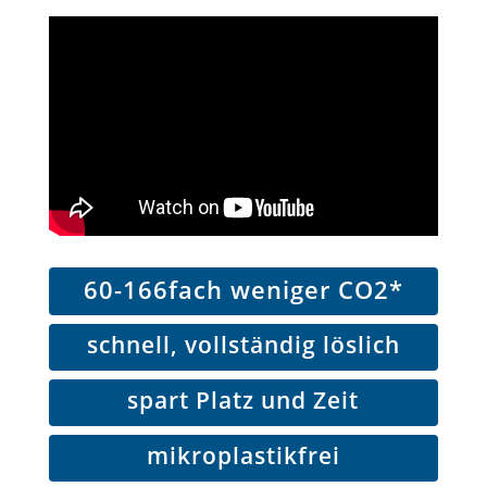
60-166fach weniger CO2*
schnell, vollständig löslich
spart Platz und Zeit
mikroplastikfrei