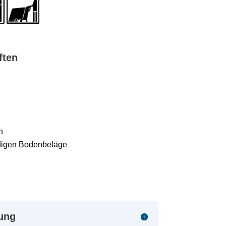
ften
n
ndigen Bodenbeläge
ung