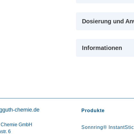
Dosierung und A
Informationen
gguth-chemie.de
Produkte
h Chemie GmbH
Sonnring® InstantSti
tr. 6