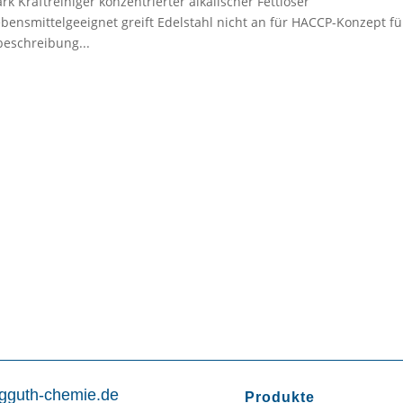
 Kraftreiniger konzentrierter alkalischer Fettlöser
bensmittelgeeignet greift Edelstahl nicht an für HACCP-Konzept fü
beschreibung...
gguth-chemie.de
Produkte